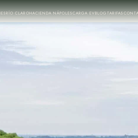
NES
RÍO CLARO
HACIENDA NÁPOLES
CARGA EV
BLOG
TARIFAS
CONT